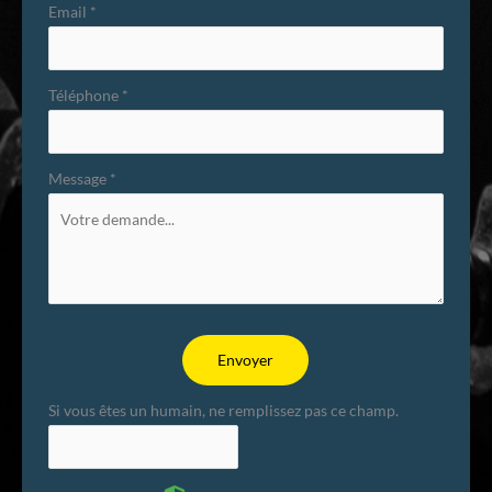
Email
*
Téléphone
*
Message
*
Envoyer
Si vous êtes un humain, ne remplissez pas ce champ.