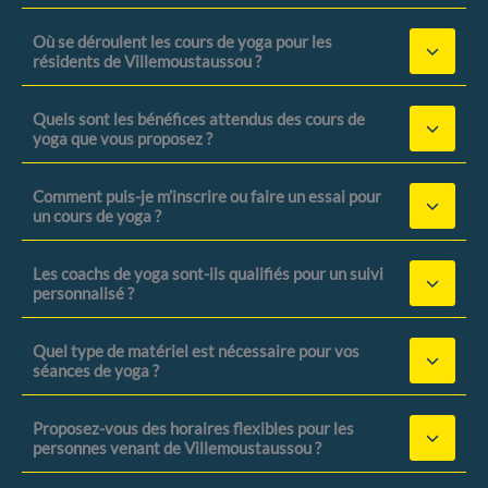
Où se déroulent les cours de yoga pour les
résidents de Villemoustaussou ?
Quels sont les bénéfices attendus des cours de
yoga que vous proposez ?
Comment puis-je m’inscrire ou faire un essai pour
un cours de yoga ?
Les coachs de yoga sont-ils qualifiés pour un suivi
personnalisé ?
Quel type de matériel est nécessaire pour vos
séances de yoga ?
Proposez-vous des horaires flexibles pour les
personnes venant de Villemoustaussou ?