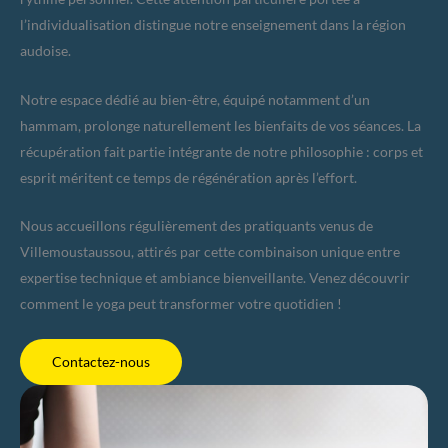
l’individualisation distingue notre enseignement dans la région
audoise.
Notre espace dédié au bien-être, équipé notamment d’un
hammam, prolonge naturellement les bienfaits de vos séances. La
récupération fait partie intégrante de notre philosophie : corps et
esprit méritent ce temps de régénération après l’effort.
Nous accueillons régulièrement des pratiquants venus de
Villemoustaussou, attirés par cette combinaison unique entre
expertise technique et ambiance bienveillante. Venez découvrir
comment le yoga peut transformer votre quotidien !
Contactez-nous