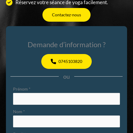
Réservez votre séance de yoga facilement.
Contactez-nous
Demande d’information ?
0745103820
ou
Formulaire
Prénom
*
simple
avec
Nom
*
téléphone