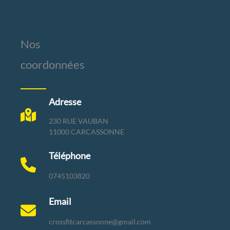
Nos
coordonnées
Adresse
230 RUE VAUBAN
11000 CARCASSONNE
Téléphone
0745103820
Email
crossfitcarcassonne@gmail.com