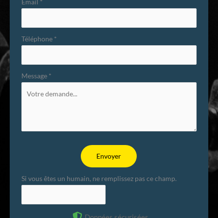
Email
*
Téléphone
*
Message
*
Envoyer
Si vous êtes un humain, ne remplissez pas ce champ.
Données sécurisées