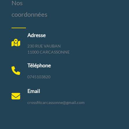
Nos
coordonnées
Adresse
230 RUE VAUBAN
11000 CARCASSONNE
Téléphone
0745103820
Email
crossfitcarcassonne@gmail.com