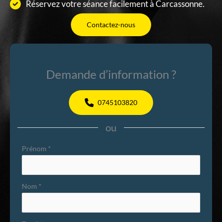
Réservez votre séance facilement à Carcassonne.
Contactez-nous
Demande d’information ?
0745103820
ou
Formulaire
Prénom
*
simple
avec
Nom
*
téléphone