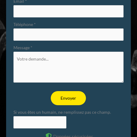
Email
*
Téléphone
*
Message
*
Envoyer
Si vous êtes un humain, ne remplissez pas ce champ.
Données sécurisées