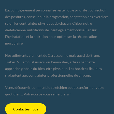
L’accompagnement personnalisé reste notre priorité : correction
des postures, conseils sur la progression, adaptation des exercices
selon les contraintes physiques de chacun. Chloé, notre
diététicienne-nutritionniste, peut également conseiller sur
l’hydratation et la nutrition pour optimiser la récupération
musculaire.
Nos adhérents viennent de Carcassonne mais aussi de Bram,
Trèbes, Villemoustaussou ou Pennautier, attirés par cette
approche globale du bien-être physique. Les horaires flexibles
s’adaptent aux contraintes professionnelles de chacun.
Venez découvrir comment le stretching peut transformer votre
quotidien… Votre corps vous remerciera !
Contactez-nous