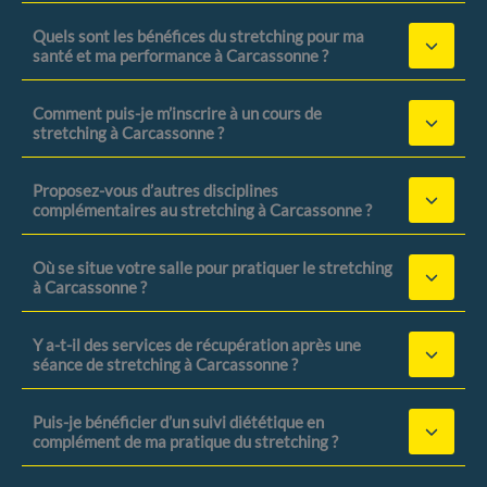
Quels sont les bénéfices du stretching pour ma
santé et ma performance à Carcassonne ?
Comment puis-je m’inscrire à un cours de
stretching à Carcassonne ?
Proposez-vous d’autres disciplines
complémentaires au stretching à Carcassonne ?
Où se situe votre salle pour pratiquer le stretching
à Carcassonne ?
Y a-t-il des services de récupération après une
séance de stretching à Carcassonne ?
Puis-je bénéficier d’un suivi diététique en
complément de ma pratique du stretching ?