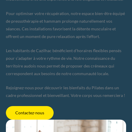
Pour optimiser votre récupération, notre espace bien-être équipé
de pressothérapie et hammam prolonge naturellement vos
séances. Ces installations favorisent la détente musculaire et
offrent un moment de pure relaxation après l’effort.
Les habitants de Cazilhac bénéficient d’horaires flexibles pensés
pour s’adapter à votre rythme de vie. Notre connaissance du
territoire audois nous permet de proposer des créneaux qui
correspondent aux besoins de notre communauté locale.
Rejoignez-nous pour découvrir les bienfaits du Pilates dans un
cadre professionnel et bienveillant. Votre corps vous remerciera !
Contactez-nous