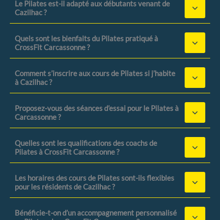
Le Pilates est-il adapté aux débutants venant de
Cazilhac ?
Quels sont les bienfaits du Pilates pratiqué à
CrossFit Carcassonne ?
Comment s’inscrire aux cours de Pilates si j’habite
à Cazilhac ?
Proposez-vous des séances d’essai pour le Pilates à
Carcassonne ?
Quelles sont les qualifications des coachs de
Pilates à CrossFit Carcassonne ?
Les horaires des cours de Pilates sont-ils flexibles
pour les résidents de Cazilhac ?
Bénéficie-t-on d’un accompagnement personnalisé