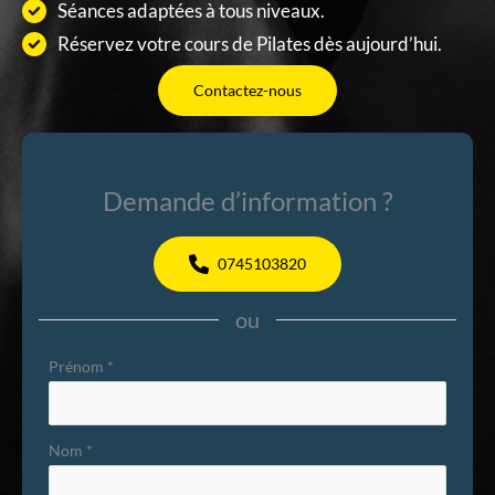
Séances adaptées à tous niveaux.
Réservez votre cours de Pilates dès aujourd’hui.
Contactez-nous
Demande d’information ?
0745103820
ou
Formulaire
Prénom
*
simple
avec
Nom
*
téléphone