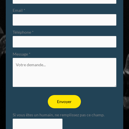
Email
*
Téléphone
*
Message
*
Envoyer
Si vous êtes un humain, ne remplissez pas ce champ.