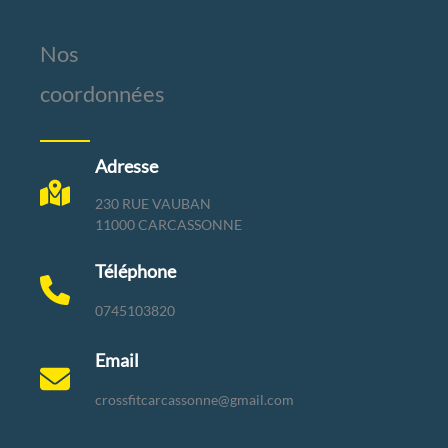
Nos
coordonnées
Adresse
230 RUE VAUBAN
11000 CARCASSONNE
Téléphone
0745103820
Email
crossfitcarcassonne@gmail.com