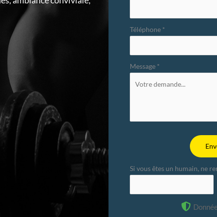
iés, ambiance conviviale,
Téléphone
*
Message
*
Env
Si vous êtes un humain, ne r
Donnée