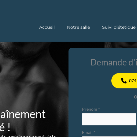
Accueil
Notre salle
Suivi diétetique
Demande d’i
074
Formulaire
Prénom
*
traînement
simple
 !
avec
Email
*
téléphone