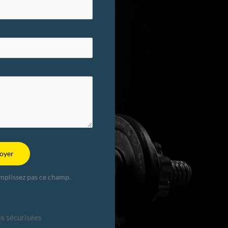
oyer
emplissez pas ce champ.
s sécurisées