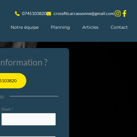
0745103820
crossfitcarcassonne@gmail.com
Notre équipe
Planning
Articles
Contact
nformation ?
5103820
ou
Nom
*