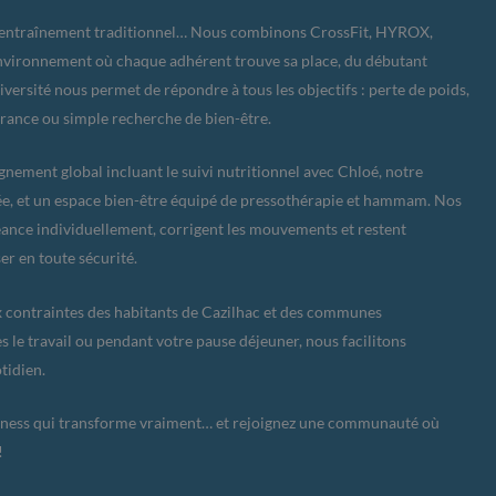
l’entraînement traditionnel… Nous combinons CrossFit, HYROX,
 environnement où chaque adhérent trouve sa place, du débutant
iversité nous permet de répondre à tous les objectifs : perte de poids,
urance ou simple recherche de bien-être.
nement global incluant le suivi nutritionnel avec Chloé, notre
ée, et un espace bien-être équipé de pressothérapie et hammam. Nos
ance individuellement, corrigent les mouvements et restent
er en toute sécurité.
ux contraintes des habitants de Cazilhac et des communes
 le travail ou pendant votre pause déjeuner, nous facilitons
tidien.
tness qui transforme vraiment… et rejoignez une communauté où
!