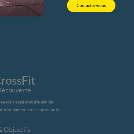
Contactez-nous
rossFit
Découverte
ance d’essai gratuite afin de
t stimulant et notre approche du
& Objectifs