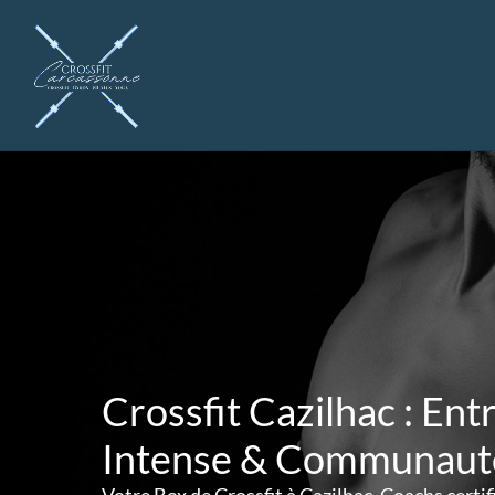
Aller
au
contenu
Crossfit Cazilhac : En
Intense & Communauté