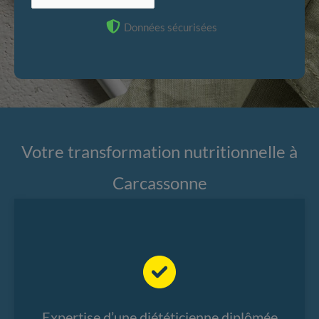
Données sécurisées
Votre transformation nutritionnelle à
Carcassonne
Expertise d’une diététicienne diplômée