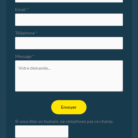
Email
*
Téléphone
*
Message
*
Envoyer
Si vous êtes un humain, ne remplissez pas ce champ.