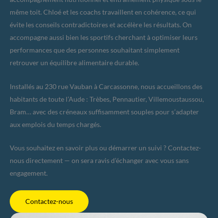
même toit. Chloé et les coachs travaillent en cohérence, ce qui
évite les conseils contradictoires et accélère les résultats. On
accompagne aussi bien les sportifs cherchant à optimiser leurs
performances que des personnes souhaitant simplement
retrouver un équilibre alimentaire durable.
Installés au 230 rue Vauban à Carcassonne, nous accueillons des
habitants de toute l’Aude : Trèbes, Pennautier, Villemoustaussou,
Bram… avec des créneaux suffisamment souples pour s’adapter
aux emplois du temps chargés.
Vous souhaitez en savoir plus ou démarrer un suivi ? Contactez-
nous directement — on sera ravis d’échanger avec vous sans
engagement.
Contactez-nous