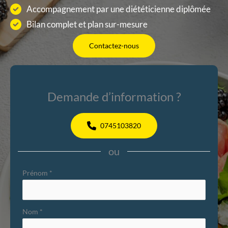
Accompagnement par une diététicienne diplômée
Bilan complet et plan sur-mesure
Contactez-nous
Demande d’information ?
0745103820
ou
Formulaire
Prénom
*
simple
avec
Nom
*
téléphone