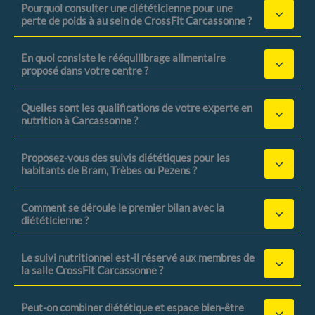
Pourquoi consulter une diététicienne pour une
perte de poids à au sein de CrossFit Carcassonne ?
En quoi consiste le rééquilibrage alimentaire
proposé dans votre centre ?
Quelles sont les qualifications de votre experte en
nutrition à Carcassonne ?
Proposez-vous des suivis diététiques pour les
habitants de Bram, Trèbes ou Pezens ?
Comment se déroule le premier bilan avec la
diététicienne ?
Le suivi nutritionnel est-il réservé aux membres de
la salle CrossFit Carcassonne ?
Peut-on combiner diététique et espace bien-être