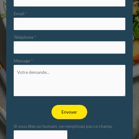
Email
*
Téléphone
*
Message
*
Envoyer
Si vous êtes un humain, ne remplissez pas ce champ.