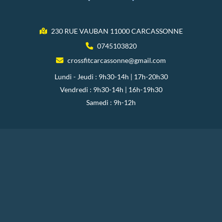
230 RUE VAUBAN 11000 CARCASSONNE
0745103820
crossfitcarcassonne@gmail.com
Lundi - Jeudi : 9h30-14h | 17h-20h30
Vendredi : 9h30-14h | 16h-19h30
Samedi : 9h-12h
Copyright © 2026 CROSSFIT Carcassonne
Blog
Activités
Mentions Légales
Charte d’utilisation des données
Réalisation :
Horizon, Site internet à Toulouse