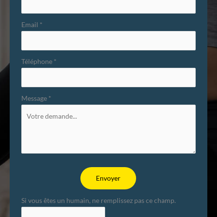
Email
*
Téléphone
*
Message
*
Envoyer
Si vous êtes un humain, ne remplissez pas ce champ.