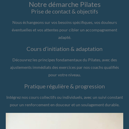
Notre démarche Pilates
Prise de contact & objectifs
Nous échangeons sur vos besoins spécifiques, vos douleurs
éventuelles et vos attentes pour cibler un accompagnement
adapté.
Cours d’initiation & adaptation
Découvrez les principes fondamentaux du Pilates, avec des
ajustements immédiats des exercices par nos coachs qualifiés
pour votre niveau.
Pratique régulière & progression
Intégrez nos cours collectifs ou individuels, avec un suivi constant
pour un renforcement en douceur et un soulagement durable.