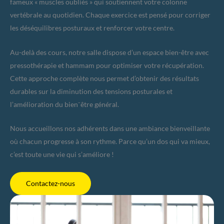
fameux « muscles oubliés » qui soutiennent votre colonne
vertébrale au quotidien. Chaque exercice est pensé pour corriger
les déséquilibres posturaux et renforcer votre centre.
Au-delà des cours, notre salle dispose d’un espace bien-être avec
pressothérapie et hammam pour optimiser votre récupération.
Cette approche complète nous permet d’obtenir des résultats
durables sur la diminution des tensions posturales et
l’amélioration du bien⁻être général.
Nous accueillons nos adhérents dans une ambiance bienveillante
où chacun progresse à son rythme. Parce qu’un dos qui va mieux,
c’est toute une vie qui s’améliore !
Contactez-nous