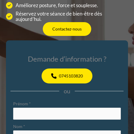
Améliorez posture, force et souplesse.
Réservez votre séance de bien-être dès
aujourd’hui.
Contactez-nous
Demande d’information ?
0745103820
ou
Formulaire
Prénom
*
simple
avec
Nom
*
téléphone