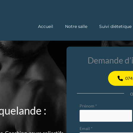
Accueil
Notre salle
Suivi diétetique
Demande d’i
074
Formulaire
Prénom
*
èquelande :
simple
avec
Email
*
téléphone