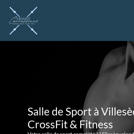
Aller
au
contenu
Salle de Sport à Villes
CrossFit & Fitness