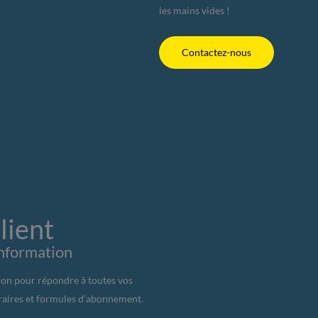
les mains vides !
Contactez-nous
lient
Information
on pour répondre à toutes vos
oraires et formules d’abonnement.