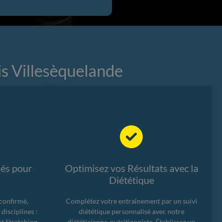
is Villesèquelande
és pour
Optimisez vos Résultats avec la
Diététique
confirmé,
Complétez votre entraînement par un suivi
isciplines :
diététique personnalisé avec notre
t Stretching.
diététicienne-nutritionniste. Établissez un