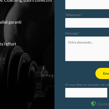
e. Coaching, cours collectifs
Téléphone
*
lisé garanti
Message
*
s l’effort
Env
Si vous êtes un humain, ne r
Donnée