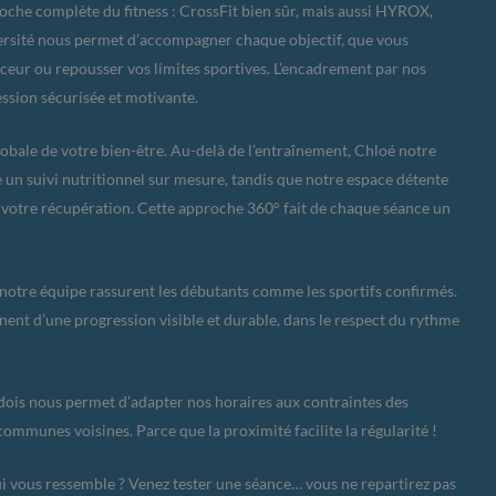
oche complète du fitness : CrossFit bien sûr, mais aussi HYROX,
iversité nous permet d’accompagner chaque objectif, que vous
ceur ou repousser vos limites sportives. L’encadrement par nos
ssion sécurisée et motivante.
lobale de votre bien-être. Au-delà de l’entraînement, Chloé notre
 un suivi nutritionnel sur mesure, tandis que notre espace détente
votre récupération. Cette approche 360° fait de chaque séance un
e notre équipe rassurent les débutants comme les sportifs confirmés.
ent d’une progression visible et durable, dans le respect du rythme
dois nous permet d’adapter nos horaires aux contraintes des
communes voisines. Parce que la proximité facilite la régularité !
i vous ressemble ? Venez tester une séance… vous ne repartirez pas