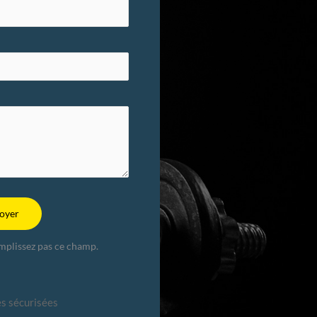
oyer
emplissez pas ce champ.
s sécurisées