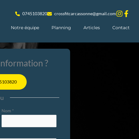
0745103820
crossfitcarcassonne@gmail.com
Notre équipe
Planning
Articles
Contact
nformation ?
5103820
ou
Nom
*