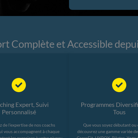
ort Complète et Accessible depu
hing Expert, Suivi
Programmes Diversifi
Personnalisé
Tous
z de l’expertise de nos coachs
Que vous soyez débutant ou 
ui vous accompagnent à chaque
découvrez une gamme variée de d
aptent les exercices à votre niveau
CrossFit, HYROX, Pilates, Yoga e