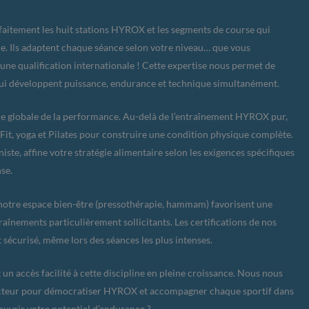
aitement les huit stations HYROX et les segments de course qui
. Ils adaptent chaque séance selon votre niveau… que vous
 une qualification internationale ! Cette expertise nous permet de
i développent puissance, endurance et technique simultanément.
he globale de la performance. Au-delà de l’entraînement HYROX pur,
Fit, yoga et Pilates pour construire une condition physique complète.
iste, affine votre stratégie alimentaire selon les exigences spécifiques
se.
notre espace bien-être (pressothérapie, hammam) favorisent une
aînements particulièrement sollicitants. Les certifications de nos
sécurisé, même lors des séances les plus intenses.
un accès facilité à cette discipline en pleine croissance. Nous nous
ecteur pour démocratiser HYROX et accompagner chaque sportif dans
ouvrir votre potentiel d’endurance ?