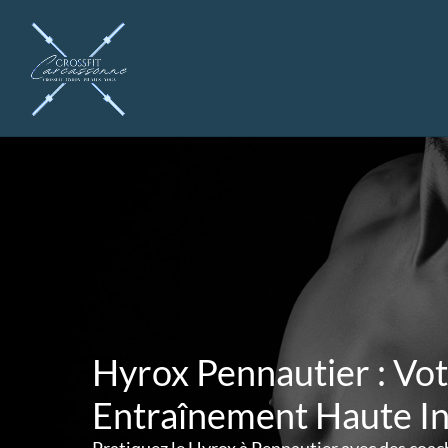
Aller
au
contenu
Hyrox Pennautier : Vo
Entraînement Haute In