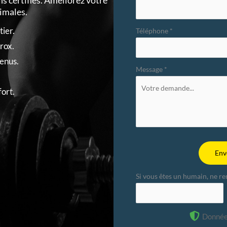
s certifiés. Améliorez votre
imales.
ier.
Téléphone
*
rox.
enus.
Message
*
.
fort.
Env
Si vous êtes un humain, ne r
Donnée