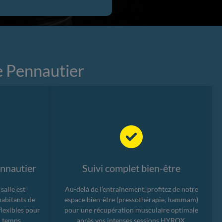
 Pennautier
ennautier
Suivi complet bien-être
salle est
Au-delà de l’entraînement, profitez de notre
habitants de
espace bien-être (pressothérapie, hammam)
flexibles pour
pour une récupération musculaire optimale
u temps.
après vos intenses sessions HYROX.