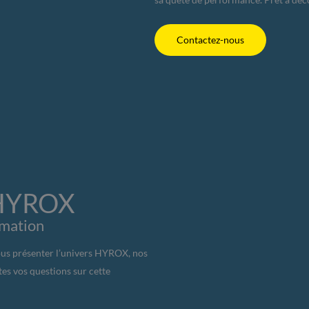
Contactez-nous
 HYROX
rmation
ous présenter l’univers HYROX, nos
tes vos questions sur cette