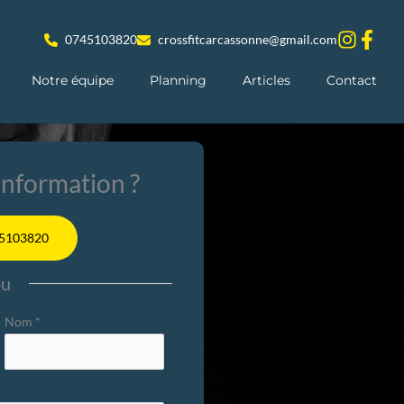
0745103820
crossfitcarcassonne@gmail.com
Notre équipe
Planning
Articles
Contact
nformation ?
5103820
ou
Nom
*