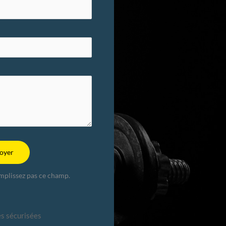
oyer
emplissez pas ce champ.
s sécurisées