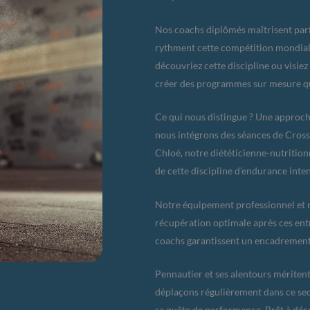
Nos coachs diplômés maîtrisent parf
rythment cette compétition mondiale
découvriez cette discipline ou visiez
créer des programmes sur mesure qu
Ce qui nous distingue ? Une approc
nous intégrons des séances de Cross
Chloé, notre diététicienne-nutritionn
de cette discipline d’endurance inten
Notre équipement professionnel et 
récupération optimale après ces entr
coachs garantissent un encadrement 
Pennautier et ses alentours méritent 
déplaçons régulièrement dans ce s
sa quête de performance. Prêt à déc