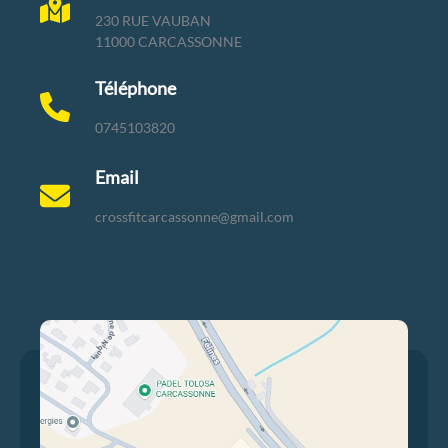
230 RUE VAUBAN
11000 CARCASSONNE
Téléphone
0745103820
Email
crossfitcarcassonne@gmail.com