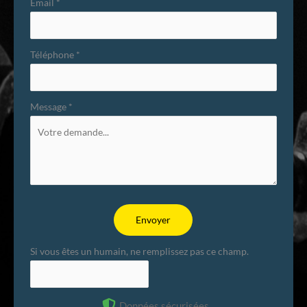
Email
*
Téléphone
*
Message
*
Envoyer
Si vous êtes un humain, ne remplissez pas ce champ.
Données sécurisées