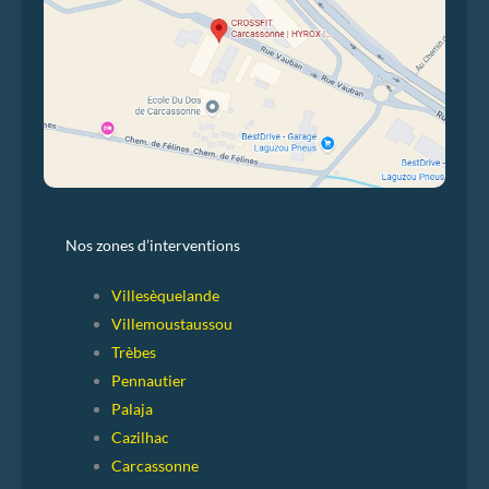
Nos zones d’interventions
Villesèquelande
Villemoustaussou
Trèbes
Pennautier
Palaja
Cazilhac
Carcassonne